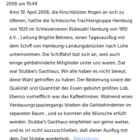
2008
um
19:44
Amn 19. April 2008, die Kirschblüten fingen an sich zu
öffenen, hattte die Schlesische Trachtengruppe Hamburg
von 1929 im Schlesierverein Rübezahl Hanburg von 1910
e.V. , Leitung Brigitte Behrens, einen Tagesausflug mit
dem Schiff von Hamburrg-Landungsbrücken nach Lühe
unternommen. Die Schiffahrt bot sich an, weil auch
einige gehbehinderte Mitglieder unter uns waren. Ziel
war Stubbe's Gasthaus. Wir alle haben es nicht bereut,
diese Wahl getroffen zu haben. Der Bedienung sowie der
Qualiität und Quantität des Essen gebührt größtes Lob.
Ebenso vortreffllich war das Kaffeetrinken. Während eines
Verdauungsspaziergangs blieben die Gehbehinderten im
separaten Raum , und so konnten alle Wünsche erfüllt
werden. Stubbe's Gasthaus empfehlen wir gerne weiter,
und es ist nciht auszuschließen, daß dieser Ausflug mit
dem Ziel Stubbe wiederholt...
Weiterlesen