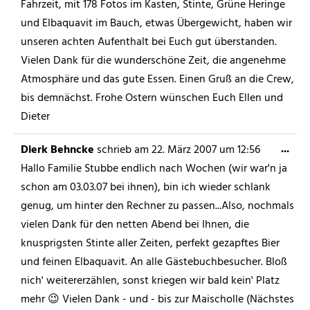
Fahrzeit, mit 178 Fotos im Kasten, Stinte, Grüne Heringe
und Elbaquavit im Bauch, etwas Übergewicht, haben wir
unseren achten Aufenthalt bei Euch gut überstanden.
Vielen Dank für die wunderschöne Zeit, die angenehme
Atmosphäre und das gute Essen. Einen Gruß an die Crew,
bis demnächst. Frohe Ostern wünschen Euch Ellen und
Dieter
...
Dierk Behncke
schrieb am
22. März 2007
um
12:56
Hallo Familie Stubbe endlich nach Wochen (wir war'n ja
schon am 03.03.07 bei ihnen), bin ich wieder schlank
genug, um hinter den Rechner zu passen...Also, nochmals
vielen Dank für den netten Abend bei Ihnen, die
knusprigsten Stinte aller Zeiten, perfekt gezapftes Bier
und feinen Elbaquavit. An alle Gästebuchbesucher. Bloß
nich' weitererzählen, sonst kriegen wir bald kein' Platz
mehr 😉 Vielen Dank - und - bis zur Maischolle (Nächstes