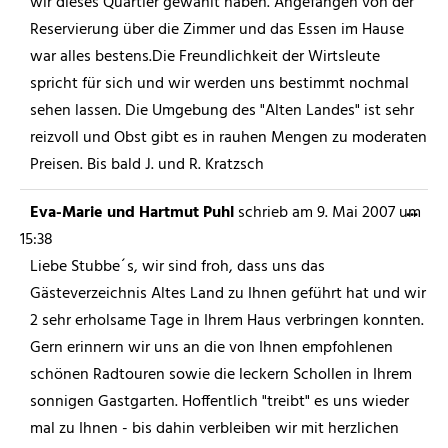
wir dieses Quartier gewählt haben. Angefangen von der
Reservierung über die Zimmer und das Essen im Hause
war alles bestens.Die Freundlichkeit der Wirtsleute
spricht für sich und wir werden uns bestimmt nochmal
sehen lassen. Die Umgebung des "Alten Landes" ist sehr
reizvoll und Obst gibt es in rauhen Mengen zu moderaten
Preisen. Bis bald J. und R. Kratzsch
...
Eva-Marie und Hartmut Puhl
schrieb am
9. Mai 2007
um
15:38
Liebe Stubbe´s, wir sind froh, dass uns das
Gästeverzeichnis Altes Land zu Ihnen geführt hat und wir
2 sehr erholsame Tage in Ihrem Haus verbringen konnten.
Gern erinnern wir uns an die von Ihnen empfohlenen
schönen Radtouren sowie die leckern Schollen in Ihrem
sonnigen Gastgarten. Hoffentlich "treibt" es uns wieder
mal zu Ihnen - bis dahin verbleiben wir mit herzlichen