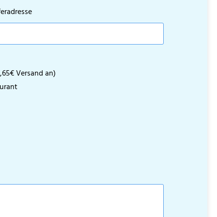
feradresse
 1,65€ Versand an)
urant