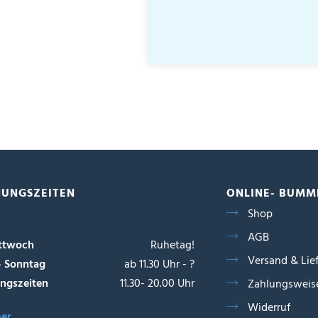
NUNGSZEITEN
ONLINE- BUMM
Shop
AGB
ttwoch
Ruhetag!
Versand & Lie
- Sonntag
ab 11.30 Uhr - ?
ngszeiten
11.30- 20.00 Uhr
Zahlungsweis
Widerruf
ber