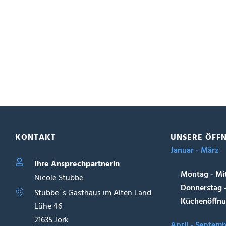
KONTAKT
UNSERE ÖFF
Januar - März
Ihre Ansprechpartnerin
Montag - Mi
Nicole Stubbe
Donnerstag 
Stubbe´s Gasthaus im Alten Land
Küchenöffnu
Lühe 46
21635 Jork
April - Septem