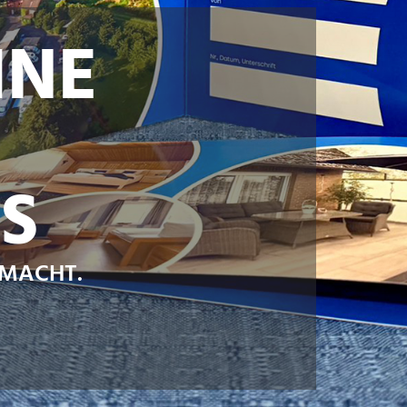
INE
S
S
EMACHT.