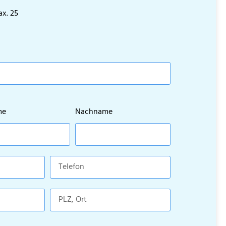
ax. 25
me
Nachname