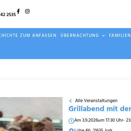
142 2535
CHICHTE ZUM ANFASSEN
ÜBERNACHTUNG
FAMILIE
Alle Veranstaltungen
Grillabend mit de
Am 3.9.2026
um 17:30 Uhr
- 2
Lühe 46, 21635 Jork