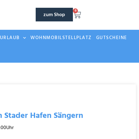
0
zum Shop
NURLAUB
WOHNMOBILSTELLPLATZ
GUTSCHEINE
n Stader Hafen Sängern
3:00Uhr