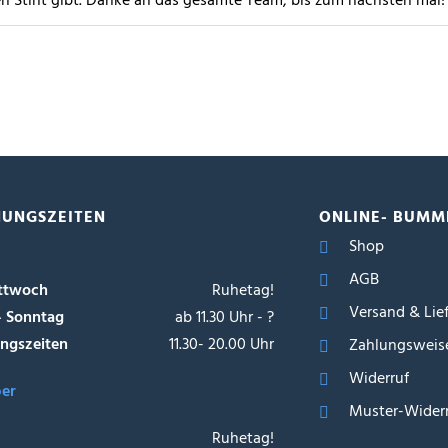
ten Stint gibt. Danke an das gesamte Team, bis zum nächsten mal
NUNGSZEITEN
ONLINE- BUMM
Shop
AGB
ttwoch
Ruhetag!
Versand & Lie
- Sonntag
ab 11.30 Uhr - ?
ngszeiten
11.30- 20.00 Uhr
Zahlungsweis
Widerruf
ber
Muster-Widerr
Ruhetag!