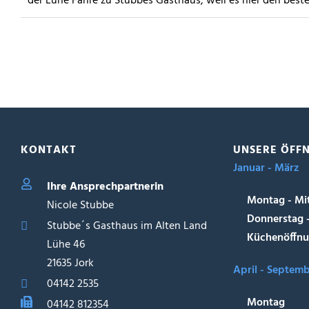
der Lühe Fähre zu Stubbes Gasthaus, weil es hier den bes
KONTAKT
UNSERE ÖFF
Januar - März
Ihre Ansprechpartnerin
Montag - Mi
Nicole Stubbe
Donnerstag 
Stubbe´s Gasthaus im Alten Land
Küchenöffnu
Lühe 46
21635 Jork
April - Septem
04142 2535
Montag
04142 812354