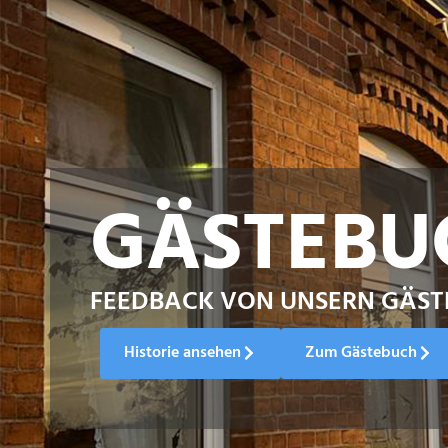
GÄSTEBU
FEEDBACK VON UNSERN GÄST
Historie ansehen
Zum Gästebuch