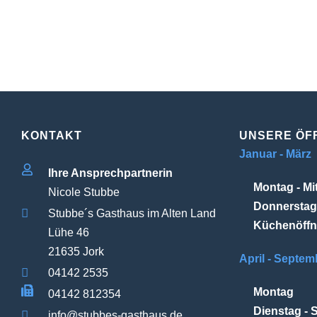
KONTAKT
UNSERE ÖF
Januar - März
Ihre Ansprechpartnerin
Montag - Mi
Nicole Stubbe
Donnerstag
Stubbe´s Gasthaus im Alten Land
Küchenöffn
Lühe 46
21635 Jork
April - Septem
04142 2535
Montag
04142 812354
Dienstag - 
info@stubbes-gasthaus.de